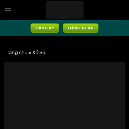
Bỏ
qua
nội
dung
ĐĂNG KÝ
ĐĂNG NHẬP
Trang chủ
»
Xổ Số