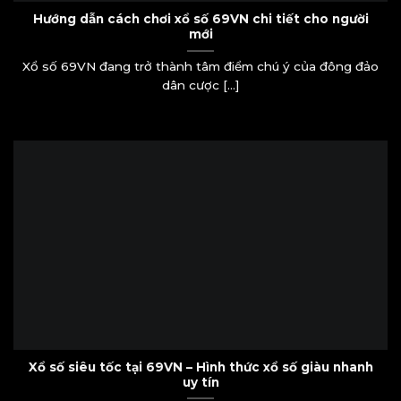
Hướng dẫn cách chơi xổ số 69VN chi tiết cho người
mới
Xổ số 69VN đang trở thành tâm điểm chú ý của đông đảo
dân cược [...]
Xổ số siêu tốc tại 69VN – Hình thức xổ số giàu nhanh
uy tín