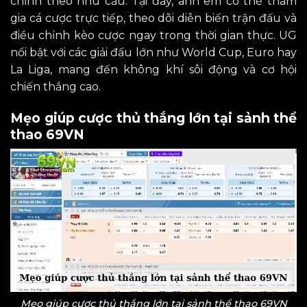
chỉnh theo nhu cầu. Tại đây, anh em có thể tham
gia cá cược trực tiếp, theo dõi diễn biến trận đấu và
điều chỉnh kèo cược ngay trong thời gian thực. UG
nổi bật với các giải đấu lớn như World Cup, Euro hay
La Liga, mang đến không khí sôi động và cơ hội
chiến thắng cao.
Mẹo giúp cược thủ thắng lớn tại sảnh thể
thao 69VN
Mẹo giúp cược thủ thắng lớn tại sảnh thể thao 69VN