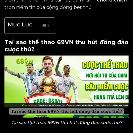
trọn niềm tin của cộng đồng bet thủ.
Mục Lục
Tại sao thể thao 69VN thu hút đông đảo
cược thủ?
Tại sao thể thao 69VN thu hút đông đảo cược thủ?