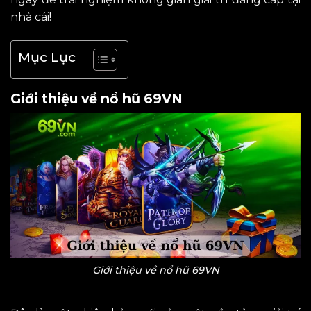
nhà cái!
Mục Lục
Giới thiệu về nổ hũ 69VN
Giới thiệu về nổ hũ 69VN