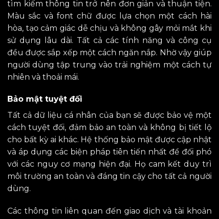
tìm kiếm thông tin trở nên đơn giản và thuận tiện.
Màu sắc và font chữ được lựa chọn một cách hài
hòa, tạo cảm giác dễ chịu và không gây mỏi mắt khi
sử dụng lâu dài. Tất cả các tính năng và công cụ
đều được sắp xếp một cách ngăn nắp. Nhờ vậy giúp
người dùng tập trung vào trải nghiệm một cách tự
nhiên và thoải mái.
Bảo mật tuyệt đối
Tất cả dữ liệu cá nhân của bạn sẽ được bảo vệ một
cách tuyệt đối, đảm bảo an toàn và không bị tiết lộ
cho bất kỳ ai khác. Hệ thống bảo mật được cập nhật
và áp dụng các biện pháp tiên tiến nhất để đối phó
với các nguy cơ mạng hiện đại. Họ cam kết duy trì
môi trường an toàn và đáng tin cậy cho tất cả người
dùng.
Các thông tin liên quan đến giao dịch và tài khoản