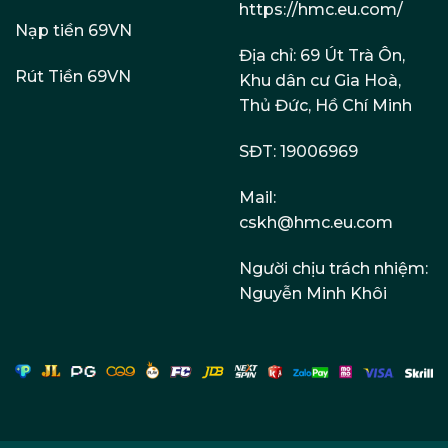
https://hmc.eu.com/
Nạp tiền 69VN
Địa chỉ: 69 Út Trà Ôn,
Rút Tiền 69VN
Khu dân cư Gia Hoà,
Thủ Đức, Hồ Chí Minh
SĐT: 19006969
Mail:
cskh@hmc.eu.com
Người chịu trách nhiệm:
Nguyễn Minh Khôi