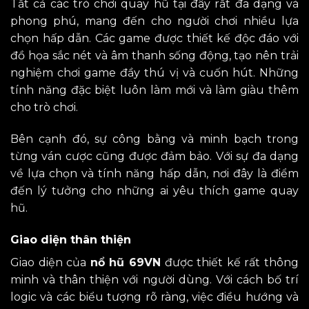
Tất cả các trò chơi quay hũ tại đây rất đa dạng và
phong phú, mang đến cho người chơi nhiều lựa
chọn hấp dẫn. Các game được thiết kế độc đáo với
đồ họa sắc nét và âm thanh sống động, tạo nên trải
nghiệm chơi game đầy thú vị và cuốn hút. Những
tính năng đặc biệt luôn làm mới và làm giàu thêm
cho trò chơi.
Bên cạnh đó, sự công bằng và minh bạch trong
từng ván cược cũng được đảm bảo. Với sự đa dạng
về lựa chọn và tính năng hấp dẫn, nơi đây là điểm
đến lý tưởng cho những ai yêu thích game quay
hũ.
Giao diện thân thiện
Giao diện của
nổ hũ 69VN
được thiết kế rất thông
minh và thân thiện với người dùng. Với cách bố trí
logic và các biểu tượng rõ ràng, việc điều hướng và