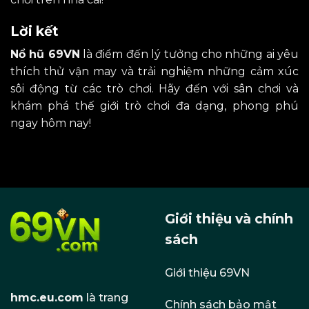
Lời kết
Nổ hũ 69VN
là điểm đến lý tưởng cho những ai yêu
thích thử vận may và trải nghiệm những cảm xúc
sôi động từ các trò chơi. Hãy đến với sân chơi và
khám phá thế giới trò chơi đa dạng, phong phú
ngay hôm nay!
Giới thiệu và chính
sách
Giới thiệu 69VN
hmc.eu.com
là trang
Chính sách bảo mật